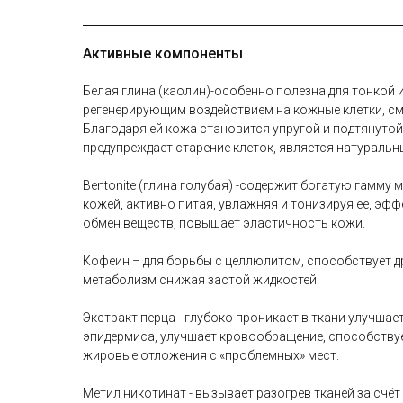
Активные компоненты
Белая глина (каолин)-особенно полезна для тонкой
регенерирующим воздействием на кожные клетки, см
Благодаря ей кожа становится упругой и подтянуто
предупреждает старение клеток, является натураль
Bentonite (глина голубая) -содержит богатую гамму
кожей, активно питая, увлажняя и тонизируя ее, эф
обмен веществ, повышает эластичность кожи.
Кофеин – для борьбы с целлюлитом, способствует др
метаболизм снижая застой жидкостей.
Экстракт перца - глубоко проникает в ткани улучша
эпидермиса, улучшает кровообращение, способству
жировые отложения с «проблемных» мест.
Метил никотинат - вызывает разогрев тканей за счё