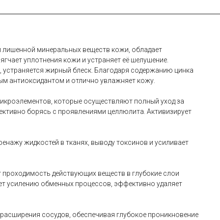
 и лишенной минеральных веществ кожи, обладает
ягчает уплотнения кожи и устраняет её шелушение.
й, устраняется жирный блеск. Благодаря содержанию цинка
ным антиоксидантом и отлично увлажняет кожу.
 микроэлементов, которые осуществляют полный уход за
фективно борясь с проявлениями целлюлита. Активизирует
енажу жидкостей в тканях, выводу токсинов и усиливает
ет проходимость действующих веществ в глубокие слои
ет усилению обменных процессов, эффективно удаляет
т расширения сосудов, обеспечивая глубокое проникновение