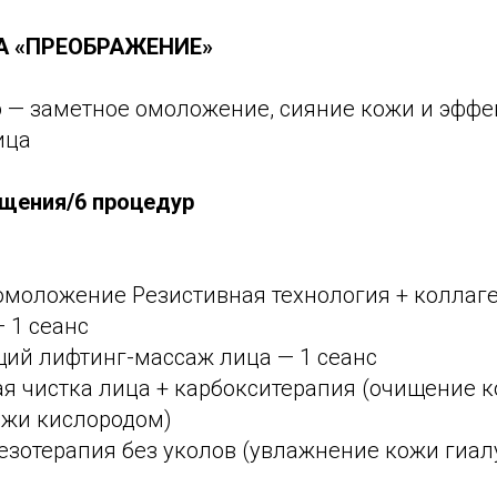
А «ПРЕОБРАЖЕНИЕ»
ю — заметное омоложение, сияние кожи и эффек
ица
ещения/6 процедур
омоложение Резистивная технология + коллаг
 1 сеанс
ий лифтинг-массаж лица — 1 сеанс
я чистка лица + карбокситерапия (очищение к
жи кислородом)
езотерапия без уколов (увлажнение кожи гиа