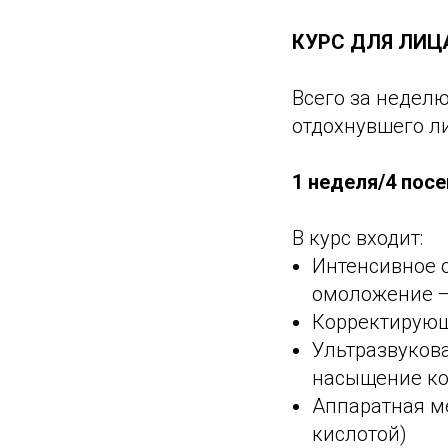
КУРС ДЛЯ ЛИЦ
Всего за недел
отдохнувшего л
1 неделя/4 пос
В курс входит:
Интенсивное 
омоложение —
Корректирующ
Ультразвукова
насыщение ко
Аппаратная м
кислотой)