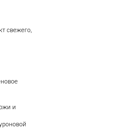
т свежего,
еновое
ожи и
луроновой